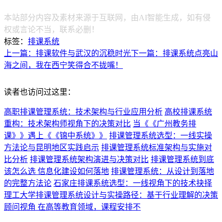
本站部分内容及素材来源于互联网，由AI智能生成，如有侵
权或言论不当，联系必删！
标签：
排课系统
上一篇：排课软件与武汉的沉稳时光
下一篇：排课系统点亮山
海之间，我在西宁笑得合不拢嘴！
读者也访问过这里：
高职排课管理系统：技术架构与行业应用分析
高校排课系统
重构：技术架构师视角下的决策对比
当《《广州教务排
课》》遇上《《锦中系统》》
排课管理系统选型：一线实操
方法论与昆明地区实践启示
排课管理系统标准架构与实施对
比分析
排课管理系统架构演进与决策对比
排课管理系统到底
该怎么选 信息化建设如何落地
排课管理系统：从设计到落地
的完整方法论
石家庄排课系统选型：一线视角下的技术抉择
理工大学排课管理系统设计与实操路径：基于行业理解的决策
顾问视角 在高等教育领域，课程安排不